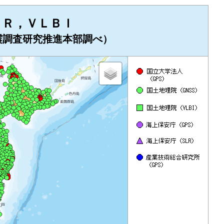
ＬＲ，ＶＬＢＩ
地震調査研究推進本部調べ）