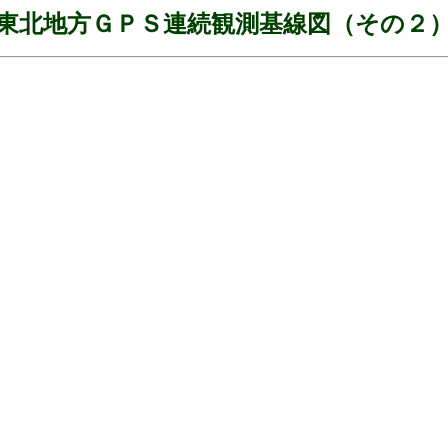
東北地方ＧＰＳ連続観測基線図（その２